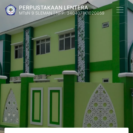
PERPUSTAKAAN LENTERA
MTsN 9 SLEMAN | NPP. 3404071K1020059