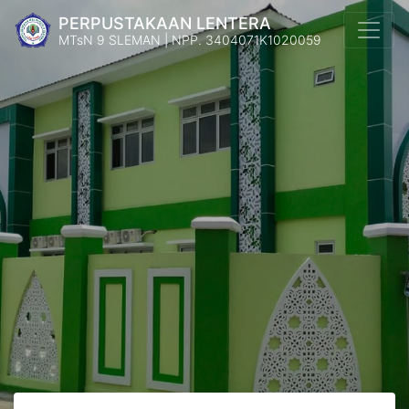
PERPUSTAKAAN LENTERA
MTsN 9 SLEMAN | NPP. 3404071K1020059