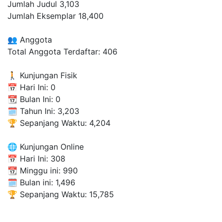
Jumlah Judul
3,103
Jumlah Eksemplar
18,400
👥 Anggota
Total Anggota Terdaftar:
406
🚶 Kunjungan Fisik
📅 Hari Ini:
0
📆 Bulan Ini:
0
🗓 Tahun Ini:
3,203
🏆 Sepanjang Waktu:
4,204
🌐 Kunjungan Online
📅 Hari Ini:
308
📆 Minggu ini:
990
🗓 Bulan ini:
1,496
🏆 Sepanjang Waktu:
15,785