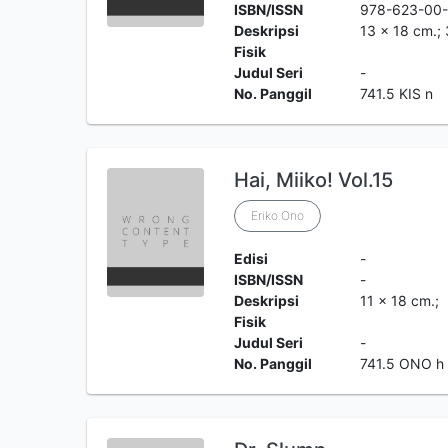
ISBN/ISSN
978-623-00
Deskripsi
13 x 18 cm.; 
Fisik
Judul Seri
-
No. Panggil
741.5 KIS n
Hai, Miiko! Vol.15
Eriko Ono
Edisi
-
ISBN/ISSN
-
Deskripsi
11 x 18 cm.;
Fisik
Judul Seri
-
No. Panggil
741.5 ONO h