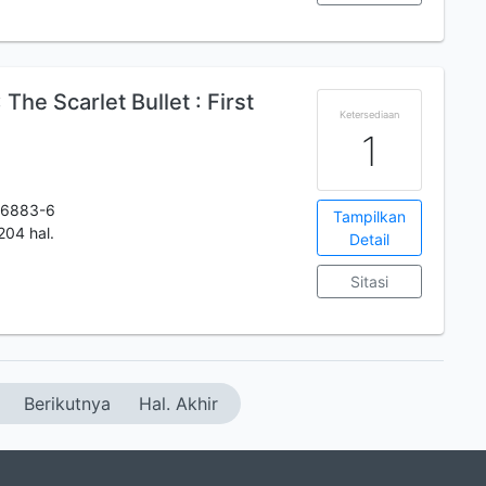
The Scarlet Bullet : First
Ketersediaan
1
-6883-6
Tampilkan
204 hal.
Detail
Sitasi
Berikutnya
Hal. Akhir