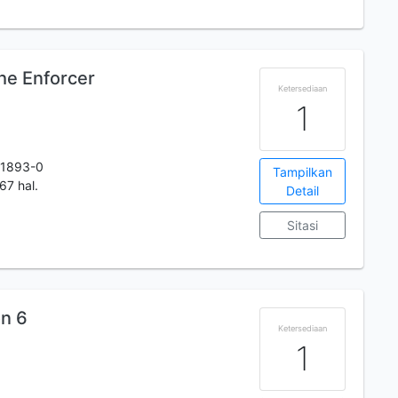
he Enforcer
Ketersediaan
1
-1893-0
Tampilkan
67 hal.
Detail
Sitasi
on 6
Ketersediaan
1