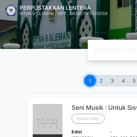
PERPUSTAKAAN LENTERA
MTsN 9 SLEMAN | NPP. 3404071K1020059
1
2
3
4
5
Seni Musik : Untuk Si
Khoirun Nisa'
Edisi
-