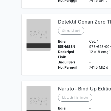
No. Panggil
741.5 SHI t
Detektif Conan Zero T
Shima Mizuki
Edisi
Cet. 1
ISBN/ISSN
978-623-00
Deskripsi
12 x18 cm.; 1
Fisik
Judul Seri
-
No. Panggil
741.5 MIZ d
Naruto : Bind Up Editi
Masashi Kishimoto
Edisi
-