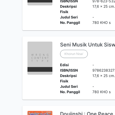
ISBN/ISSN
978-623-53
Deskripsi
17,6 x 25 cm.
Fisik
Judul Seri
-
No. Panggil
780 KHO s
Seni Musik Untuk Sisw
Khoirun Nisa'
Edisi
-
ISBN/ISSN
9786238327
Deskripsi
17,6 x 25 cm.
Fisik
Judul Seri
-
No. Panggil
780 KHO s
Doujinshi : One Peace