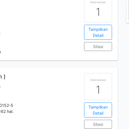
Ketersediaan
1
Tampilkan
-
Detail
Sitasi
o
n )
Ketersediaan
1
0152-5
Tampilkan
162 hal.
Detail
Sitasi