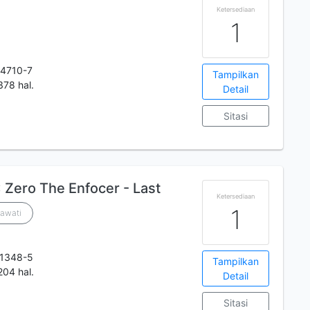
Ketersediaan
1
4710-7
Tampilkan
378 hal.
Detail
Sitasi
 Zero The Enfocer - Last
Ketersediaan
1
awati
-1348-5
Tampilkan
204 hal.
Detail
Sitasi