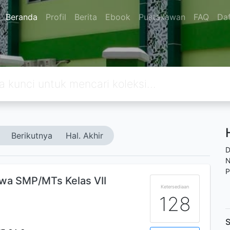
Beranda
Profil
Berita
Ebook
Pustakawan
FAQ
Daf
Berikutnya
Hal. Akhir
D
N
P
swa SMP/MTs Kelas VII
Ketersediaan
128
S