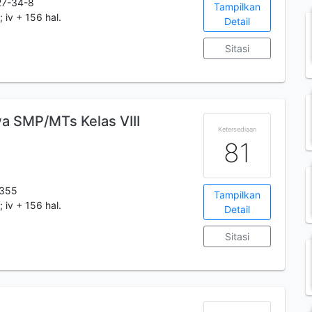
27-34-8
Tampilkan
; iv + 156 hal.
Detail
Sitasi
a SMP/MTs Kelas VIII
Ketersediaan
81
355
Tampilkan
; iv + 156 hal.
Detail
Sitasi