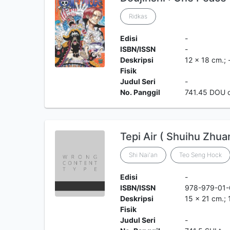
Ridkas
Edisi
-
ISBN/ISSN
-
Deskripsi
12 x 18 cm.; 
Fisik
Judul Seri
-
No. Panggil
741.45 DOU 
Tepi Air ( Shuihu Zhua
Shi Nai'an
Teo Seng Hock
Edisi
-
ISBN/ISSN
978-979-01-
Deskripsi
15 x 21 cm.; 
Fisik
Judul Seri
-