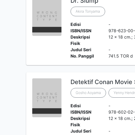
Dr. Slump
Akira Toriyama
Edisi
-
ISBN/ISSN
978-623-00-
Deskripsi
12 x 18 cm.; 
Fisik
Judul Seri
-
No. Panggil
741.5 TOR d
Detektif Conan Movie :
Gosho Aoyama
Yenny Hendr
Edisi
-
ISBN/ISSN
978-602-02
Deskripsi
12 x 18 cm.; 
Fisik
Judul Seri
-