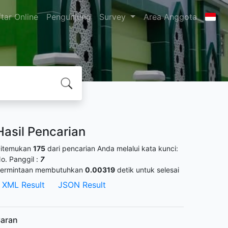
tar Online
Pengunjung
Survey
Area Anggota
Hasil Pencarian
itemukan
175
dari pencarian Anda melalui kata kunci:
o. Panggil :
7
ermintaan membutuhkan
0.00319
detik untuk selesai
XML Result
JSON Result
aran