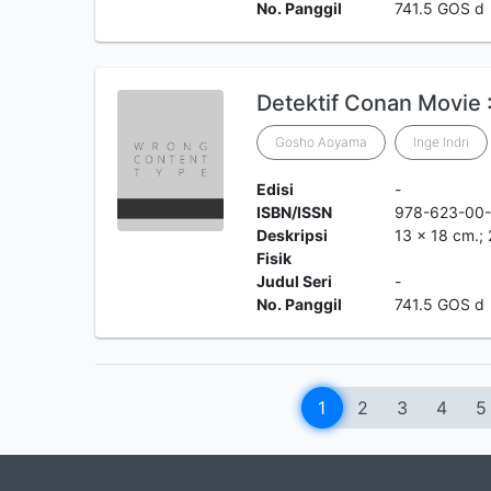
No. Panggil
741.5 GOS d
Detektif Conan Movie : 
Gosho Aoyama
Inge Indri
Edisi
-
ISBN/ISSN
978-623-00
Deskripsi
13 x 18 cm.; 
Fisik
Judul Seri
-
No. Panggil
741.5 GOS d
1
2
3
4
5